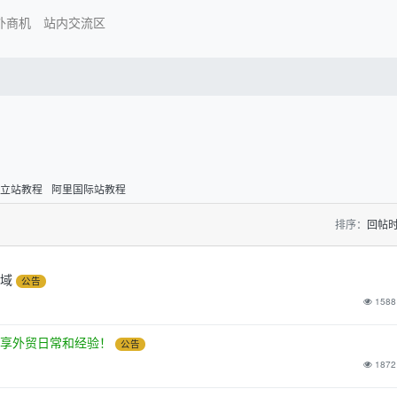
外商机
站内交流区
独立站教程
阿里国际站教程
排序：
回帖
领域
公告
1588
分享外贸日常和经验！
公告
1872