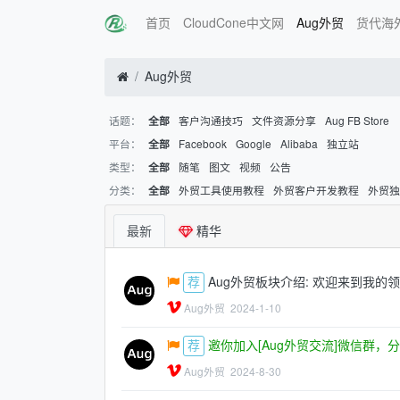
首页
CloudCone中文网
Aug外贸
货代海
Aug外贸
话题：
客户沟通技巧
文件资源分享
Aug FB Store
全部
平台：
Facebook
Google
Alibaba
独立站
全部
类型：
随笔
图文
视频
公告
全部
分类：
外贸工具使用教程
外贸客户开发教程
外贸
全部
最新
精华
Aug外贸板块介绍: 欢迎来到我的
Aug外贸
2024-1-10
邀你加入[Aug外贸交流]微信群，
Aug外贸
2024-8-30