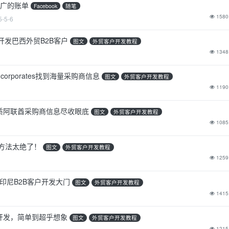
告推广的账单
Facebook
随笔
1580
5-5-6
线开发巴西外贸B2B客户
图文
外贸客户开发教程
1348
orporates找到海量采购商信息
图文
外贸客户开发教程
1190
将优质阿联酋采购商信息尽收眼底
图文
外贸客户开发教程
1085
这个方法太绝了！
图文
外贸客户开发教程
1259
开启印尼B2B客户开发大门
图文
外贸客户开发教程
1415
购商开发，简单到超乎想象
图文
外贸客户开发教程
1215