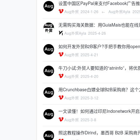
设置中国区PayPal来支付Facebook广
Aug外贸
2024-1-26
←
Aug外贸Ayla
202
无需购买海关数据：用GuiaMais也能在
Aug外贸Ayla
2025-4-26
如何开发外贸B2B客户?手把手教你用openc
Aug外贸
2025-4-21
牛刀小试:外贸人要知道的“atninfo”，
Aug外贸
2025-4-20
用Crunchbase白嫖全球B2B采购商？
Aug外贸
2025-3-12
一文读懂！如何通过印尼Indonetwork
Aug外贸
2025-3-8
照这教程操作Dirind，墨西哥 B2B 采