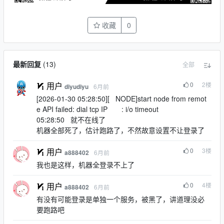
收藏
0
最新回复
(
13
)
全部
0
2
楼
用户
6月前
diyudiyu
[2026-01-30 05:28:50][ NODE]start node from remot
e API failed: dial tcp IP : i/o timeout
05:28:50 就不在线了
机器全部死了，估计跑路了，不然故意设置不让登录了
0
3
楼
用户
6月前
a888402
我也是这样，机器全登录不上了
0
4
楼
用户
6月前
a888402
有没有可能登录是单独一个服务，被黑了，讲道理没必
要跑路吧