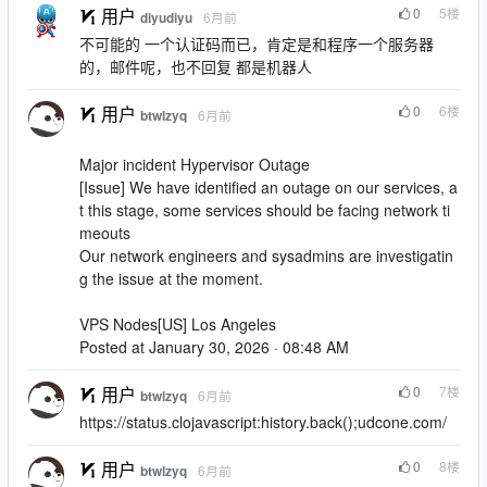
0
5
楼
用户
6月前
diyudiyu
不可能的 一个认证码而已，肯定是和程序一个服务器
的，邮件呢，也不回复 都是机器人
0
6
楼
用户
6月前
btwlzyq
Major incident Hypervisor Outage
[Issue] We have identified an outage on our services, a
t this stage, some services should be facing network ti
meouts
Our network engineers and sysadmins are investigatin
g the issue at the moment.
VPS Nodes[US] Los Angeles
Posted at January 30, 2026 · 08:48 AM
0
7
楼
用户
6月前
btwlzyq
https://status.clojavascript:history.back();udcone.com/
0
8
楼
用户
6月前
btwlzyq